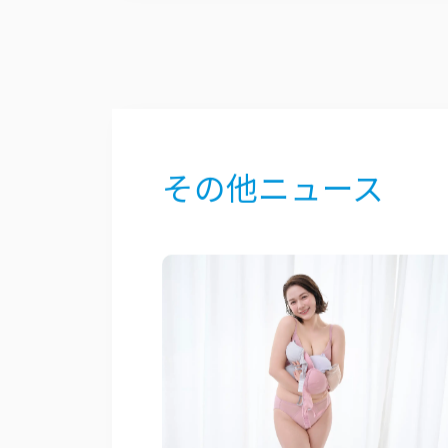
代表取締役：中沢宏
URL：
https://c-hrc.com/
E-Mail ：
info@c-hrc.com
TEL：03-5906-5481
その他ニュース