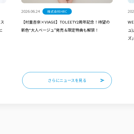
2026.06.24
202
株式会社HRC
ース
【村重杏奈×VIAGE】TOLEETY2周年記念！待望の
W
ヒ
新色“大人ベージュ”発売＆限定特典も解禁！
ュ
ズ
さらにニュースを見る