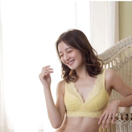
万個を突破！「小胸さんを理想
「LUNA(ルーナ)ナチュラル
ラー「エアリーイエロー」が登