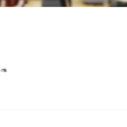
わせ窓口
ル7階