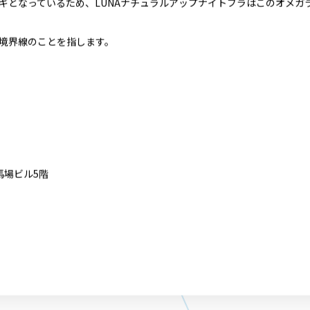
ージをご利用いただき誠にありがとうございます。
（ルーナ)ナチュラルアップナイトブラ・ショーツ】
から、新色の『エアリーイ
特徴
ん専用（AAA～Cカップ）のナイトブラです。
カギとなっているため、LUNAナチュラルアップナイトブラはこのオメ
の境界線のことを指します。
田馬場ビル5階