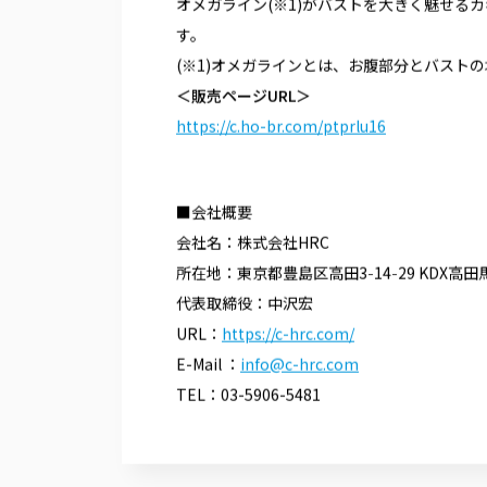
平素より、ネクステージGroupのホームペ
この度、株式会社HRCが展開する
【LUNA
式ストアにて販売開始いたしました。
■​​LUNAナチュラルアップナイトブラの商品
LUNAナチュラルアップナイトブラは小胸さ
オメガライン(※1)がバストを大きく魅せる
す。
(※1)オメガラインとは、お腹部分とバスト
＜販売ページURL＞
https://c.ho-br.com/ptprlu16
■会社概要
会社名：株式会社HRC
所在地：東京都豊島区高田3-14-29 KDX高